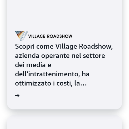
Scopri come Village Roadshow,
azienda operante nel settore
dei media e
dell'intrattenimento, ha
ottimizzato i costi, la
conformità e le prestazioni
oria qui
delle applicazioni utilizzando i
Servizi gestiti AWS.