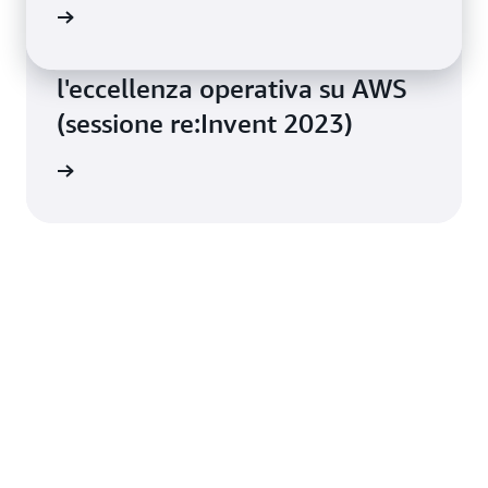
oria qui
Il percorso di McDonald's verso
l'eccellenza operativa su AWS
(sessione re:Invent 2023)
mazioni.