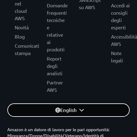
JavaScript
nel
Domande
Accedi ai
su AWS
cloud
frequenti
consigli
AWS
tecniche
degli
Novità
e
esperti
relative
Blog
Accessibilit
ai
AWS
Comunicati
prodotti
stampa
Note
Report
legali
degli
analisti
Partner
AWS
English
Amazon è un datore di lavoro per le pari opportunità:
Minoranza/Donne/Disabilità/Veterano/Identità di