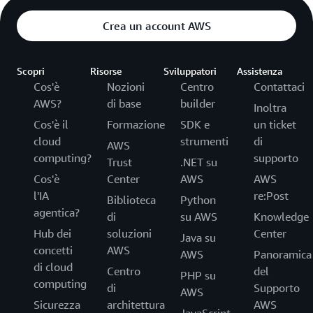
Crea un account AWS
Scopri
Risorse
Sviluppatori
Assistenza
Cos'è
Nozioni
Centro
Contattaci
AWS?
di base
builder
Inoltra
Cos'è il
Formazione
SDK e
un ticket
cloud
strumenti
di
AWS
computing?
supporto
Trust
.NET su
Cos'è
Center
AWS
AWS
l'IA
re:Post
Biblioteca
Python
agentica?
di
su AWS
Knowledge
Hub dei
soluzioni
Center
Java su
concetti
AWS
AWS
Panoramica
di cloud
Centro
del
PHP su
computing
di
Supporto
AWS
Sicurezza
architettura
AWS