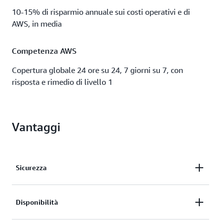
10-15% di risparmio annuale sui costi operativi e di
AWS, in media
Competenza AWS
Copertura globale 24 ore su 24, 7 giorni su 7, con
risposta e rimedio di livello 1
Vantaggi
Sicurezza
AMS eleva l'eccellenza operativa con il monitoraggio
Disponibilità
e la correzione della sicurezza. AMS riduce