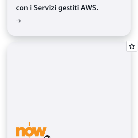
con i Servizi gestiti AWS.
oria qui