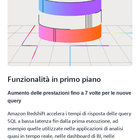
utilizzando il linguaggio naturale con l'SQL
informazioni aziendali.
generativo di Amazon Q in Redshift Query Editor.
Invoca modelli linguistici di grandi dimensioni da
Amazon Bedrock e SageMaker per attività avanzate
di elaborazione del linguaggio naturale come il
riepilogo del testo, l'estrazione delle entità e
l'analisi del sentiment, per ottenere informazioni più
approfondite dai tuoi dati utilizzando SQL.
Funzionalità in primo piano
Aumento delle prestazioni fino a 7 volte per le nuove
query
Amazon Redshift accelera i tempi di risposta delle query
SQL a bassa latenza fin dalla prima esecuzione, ad
esempio quelle utilizzate nelle applicazioni di analisi
quasi in tempo reale, nelle dashboard di BI, nelle