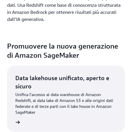
dati. Usa Redshift come base di conoscenza strutturata
in Amazon Bedrock per ottenere risultati più accurati
dall’IA generativa.
Promuovere la nuova generazione
di Amazon SageMaker
Data lakehouse unificato, aperto e
sicuro
Unifica l'accesso ai data warehouse di Amazon
Redshift, ai data lake di Amazon S3 e alle origini dati
federate e di terze parti con il lake house in Amazon
SageMaker
rmazioni