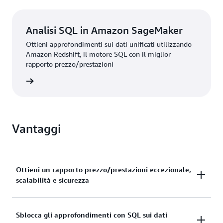
Analisi SQL in Amazon SageMaker
Ottieni approfondimenti sui dati unificati utilizzando
Amazon Redshift, il motore SQL con il miglior
rapporto prezzo/prestazioni
rmazioni
Vantaggi
Ottieni un rapporto prezzo/prestazioni eccezionale,
scalabilità e sicurezza
Ottieni un rapporto qualità-prezzo fino a 2,2 volte
Sblocca gli approfondimenti con SQL sui dati