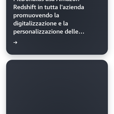
Redshift in tutta l'azienda
promuovendo la
digitalizzazione e la
personalizzazione delle
esperienze dei clienti
il video