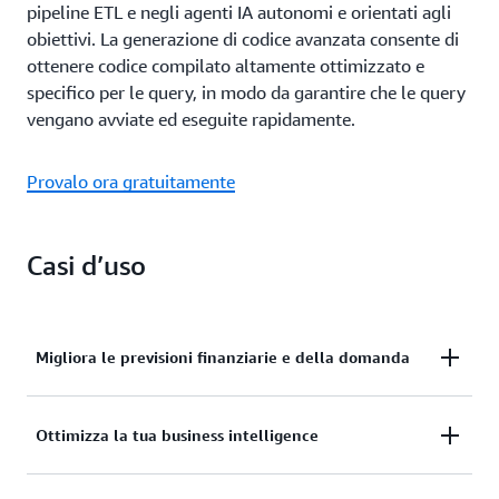
pipeline ETL e negli agenti IA autonomi e orientati agli
obiettivi. La generazione di codice avanzata consente di
ottenere codice compilato altamente ottimizzato e
specifico per le query, in modo da garantire che le query
vengano avviate ed eseguite rapidamente.
Provalo ora gratuitamente
Casi d’uso
Migliora le previsioni finanziarie e della domanda
Importa centinaia di megabyte di dati al secondo in
Ottimizza la tua business intelligence
modo da poter eseguire query sui dati quasi in
tempo reale e creare applicazioni di analisi a bassa