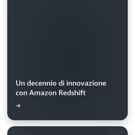
Un decennio di innovazione
con Amazon Redshift
il video