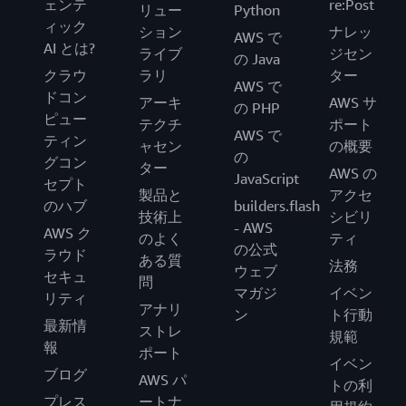
ェンテ
re:Post
リュー
Python
ィック
ション
ナレッ
AWS で
AI とは?
ライブ
ジセン
の Java
クラウ
ラリ
ター
AWS で
ドコン
アーキ
AWS サ
の PHP
ピュー
テクチ
ポート
AWS で
ティン
ャセン
の概要
の
グコン
ター
AWS の
JavaScript
セプト
製品と
アクセ
のハブ
builders.flash
技術上
シビリ
- AWS
AWS ク
のよく
ティ
の公式
ラウド
ある質
法務
ウェブ
セキュ
問
マガジ
イベン
リティ
アナリ
ン
ト行動
最新情
ストレ
規範
報
ポート
イベン
ブログ
AWS パ
トの利
プレス
ートナ