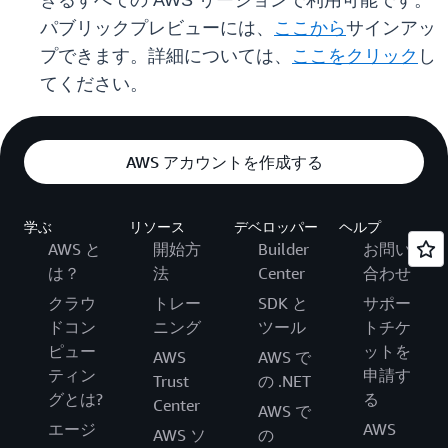
きるすべての AWS リージョンで利用可能です。
パブリックプレビューには、
ここから
サインアッ
プできます。詳細については、
ここをクリック
し
てください。
AWS アカウントを作成する
学ぶ
リソース
デベロッパー
ヘルプ
AWS と
開始方
Builder
お問い
は？
法
Center
合わせ
クラウ
トレー
SDK と
サポー
ドコン
ニング
ツール
トチケ
ピュー
ットを
AWS
AWS で
ティン
申請す
Trust
の .NET
グとは?
る
Center
AWS で
エージ
AWS
AWS ソ
の