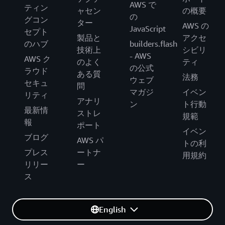
AWS で
ティン
ャセン
の概要
の
グコン
ター
AWS の
JavaScript
セプト
製品と
アクセ
のハブ
builders.flash
技術上
シビリ
- AWS
AWS ク
のよく
ティ
の公式
ラウド
ある質
法務
ウェブ
セキュ
問
マガジ
イベン
リティ
アナリ
ン
ト行動
最新情
ストレ
規範
報
ポート
イベン
ブログ
AWS パ
トの利
プレス
ートナ
用規約
リリー
ー
ス
English