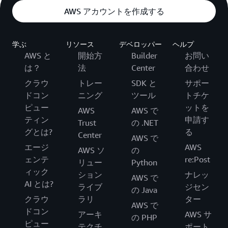
AWS アカウントを作成する
学ぶ
リソース
デベロッパー
ヘルプ
AWS と
開始方
Builder
お問い
は？
法
Center
合わせ
クラウ
トレー
SDK と
サポー
ドコン
ニング
ツール
トチケ
ピュー
ットを
AWS
AWS で
ティン
申請す
Trust
の .NET
グとは?
る
Center
AWS で
エージ
AWS
AWS ソ
の
ェンテ
re:Post
リュー
Python
ィック
ション
ナレッ
AWS で
AI とは?
ライブ
ジセン
の Java
クラウ
ラリ
ター
AWS で
ドコン
アーキ
AWS サ
の PHP
ピュー
テクチ
ポート