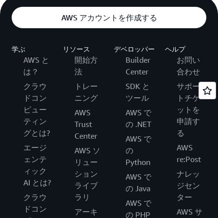
AWS アカウントを作成する
学ぶ
リソース
デベロッパー
ヘルプ
AWS と
開始方
Builder
お問い
は？
法
Center
合わせ
クラウ
トレー
SDK と
サポー
ドコン
ニング
ツール
トチケ
ピュー
ットを
AWS
AWS で
ティン
申請す
Trust
の .NET
グとは?
る
Center
AWS で
エージ
AWS
AWS ソ
の
ェンテ
re:Post
リュー
Python
ィック
ション
ナレッ
AWS で
AI とは?
ライブ
ジセン
の Java
クラウ
ラリ
ター
AWS で
ドコン
アーキ
AWS サ
の PHP