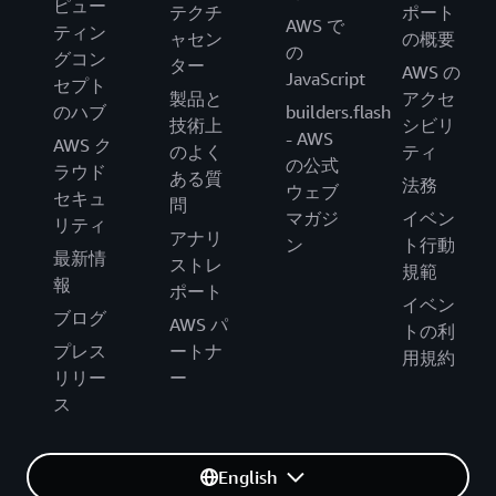
ピュー
テクチ
ポート
AWS で
ティン
ャセン
の概要
の
グコン
ター
AWS の
JavaScript
セプト
製品と
アクセ
のハブ
builders.flash
技術上
シビリ
- AWS
AWS ク
のよく
ティ
の公式
ラウド
ある質
法務
ウェブ
セキュ
問
マガジ
イベン
リティ
アナリ
ン
ト行動
最新情
ストレ
規範
報
ポート
イベン
ブログ
AWS パ
トの利
プレス
ートナ
用規約
リリー
ー
ス
English