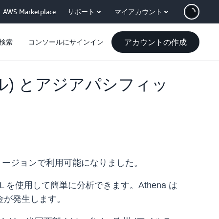
AWS Marketplace
サポート
マイアカウント
アカウントの作成
検索
コンソールにサインイン
ポール) とアジアパシフィッ
京) リージョンで利用可能になりました。
QL を使用して簡単に分析できます。Athena は
金が発生します。