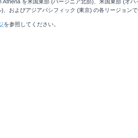
Athena を米国東部 (バージニア北部)、米国東部 (オ
ル)、およびアジアパシフィック (東京) の各リージョ
ージ
を参照してください。