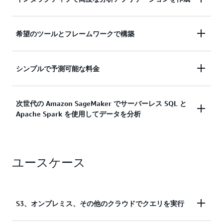
たは Apache Spark 分析ワークロードを合理化され
た方法でほぼ瞬時に起動できます。
オンプレミス、データレイク、またはクラウドスト
希望のツールとフレームワークで構築
ア内のデータを使用して、インタラクティブで高度
詳細
な分析アプリケーションを構築します。
言語オプション、オープンデータ形式、オープンソ
シンプルで予測可能な料金
ースフレームワーク、BI や機械学習ツールとの統合
詳細はこちら
に対するサポートで柔軟性を実現します。
シンプルで予測可能な料金。実行したクエリ、また
次世代の Amazon SageMaker でサーバーレス SQL と
Apache Spark を使用してデータを分析
は使用したコンピューティングに基づく料金を支払
詳細はこちら
います。
次世代の Amazon SageMaker における Amazon
詳細はこちら
ユースケース
Athena では、直感的なクエリエディタを使用して
SQL ドリブンの分析を簡素化できます。これによ
り、クエリの作成、実行、視覚化のための統合環境
が提供されます。組織全体で結果とワークフローを
S3、オンプレミス、その他のクラウドでクエリを実行
セキュアに共有することで、リアルタイムのコラボ
レーションが可能になり、インサイトを得るまでの