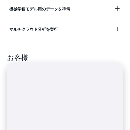
時間を短縮できます。
単一の SQL クエリを送信して、S3、オンプレミ
機械学習モデル用のデータを準備
ス、または
マルチクラウド環境
で実行しているリレ
詳細
ーショナル、非リレーショナル、オブジェクト、お
SQL クエリまたは Python で機械学習モデルを使用
マルチクラウド分析を実行
よびカスタムデータソース内のデータを分析しま
して、異常検出、顧客コホート分析、売上予測など
す。
の複雑なタスクを簡素化します。
Amazon QuickSight を使用して、Azure Synapse
データコネクタの詳細はこちら
お客様
Analytics データをクエリし、結果を視覚化しま
SQL クエリと機械学習モデルの詳細はこちら
す。
Azure Synapse 分析データのクエリに関する詳細は
こちら