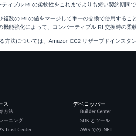
ティブル RI の柔軟性をこれまでよりも短い契約期間
よび複数の RI の値をマージして単一の交換で使用する
の機能強化によって、コンバーティブル RI 交換時の柔
る方法については、Amazon EC2 リザーブドインスタ
ース
デベロッパー
始方法
Builder Center
レーニング
SDK とツール
S Trust Center
AWS での .NET