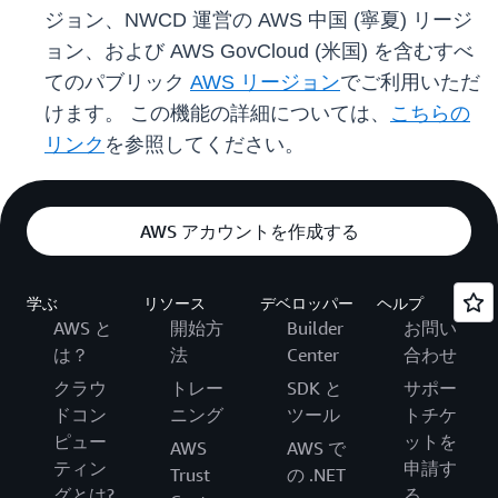
ジョン、NWCD 運営の AWS 中国 (寧夏) リージ
ョン、および AWS GovCloud (米国) を含むすべ
てのパブリック
AWS リージョン
でご利用いただ
けます。 この機能の詳細については、
こちらの
リンク
を参照してください。
AWS アカウントを作成する
学ぶ
リソース
デベロッパー
ヘルプ
AWS と
開始方
Builder
お問い
は？
法
Center
合わせ
クラウ
トレー
SDK と
サポー
ドコン
ニング
ツール
トチケ
ピュー
ットを
AWS
AWS で
ティン
申請す
Trust
の .NET
グとは?
る