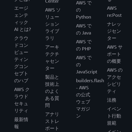
Center
AWS で
エージ
AWS
AWS ソ
の
ェンテ
re:Post
リュー
Python
ィック
ション
ナレッ
AWS で
AI とは?
ライブ
ジセン
の Java
クラウ
ラリ
ター
AWS で
ドコン
アーキ
AWS サ
の PHP
ピュー
テクチ
ポート
AWS で
ティン
ャセン
の概要
の
グコン
ター
AWS の
JavaScript
セプト
製品と
アクセ
のハブ
builders.flash
技術上
シビリ
- AWS
AWS ク
のよく
ティ
の公式
ラウド
ある質
法務
ウェブ
セキュ
問
マガジ
イベン
リティ
アナリ
ン
ト行動
最新情
ストレ
規範
報
ポート
イベン