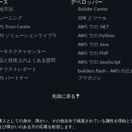
ース
デベロッパー
始方法
Builder Center
レーニング
SDK とツール
S Trust Center
AWS での .NET
WS ソリューションライブラ
AWS での Python
AWS での Java
ーキテクチャセンター
AWS での PHP
品と技術上のよくある質問
AWS での JavaScript
ナリストレポート
builders.flash - AWS 
WS パートナー
ブマガジン
先頭に戻る
退役軍人としての身分、障がい、その他法令で保護されている属性を理由と
よび障がいのある方の応募を歓迎します。