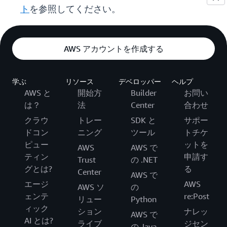
ト
を参照してください。
AWS アカウントを作成する
学ぶ
リソース
デベロッパー
ヘルプ
AWS と
開始方
Builder
お問い
は？
法
Center
合わせ
クラウ
トレー
SDK と
サポー
ドコン
ニング
ツール
トチケ
ピュー
ットを
AWS
AWS で
ティン
申請す
Trust
の .NET
グとは?
る
Center
AWS で
エージ
AWS
AWS ソ
の
ェンテ
re:Post
リュー
Python
ィック
ション
ナレッ
AWS で
AI とは?
ライブ
ジセン
の Java