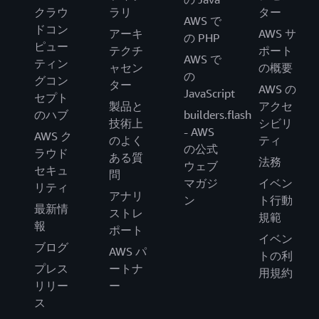
クラウ
ラリ
ター
AWS で
ドコン
アーキ
AWS サ
の PHP
ピュー
テクチ
ポート
AWS で
ティン
ャセン
の概要
の
グコン
ター
AWS の
JavaScript
セプト
製品と
アクセ
のハブ
builders.flash
技術上
シビリ
- AWS
AWS ク
のよく
ティ
の公式
ラウド
ある質
法務
ウェブ
セキュ
問
マガジ
イベン
リティ
アナリ
ン
ト行動
最新情
ストレ
規範
報
ポート
イベン
ブログ
AWS パ
トの利
プレス
ートナ
用規約
リリー
ー
ス