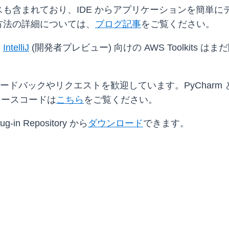
含まれており、IDE からアプリケーションを簡単にデプ
方法の詳細については、
ブログ記事
をご覧ください。
と
IntelliJ
(開発者プレビュー) 向けの AWS Toolkit
バックやリクエストを歓迎しています。PyCharm と Intel
向けのソースコードは
こちら
をご覧ください。
ug-in Repository から
ダウンロード
できます。