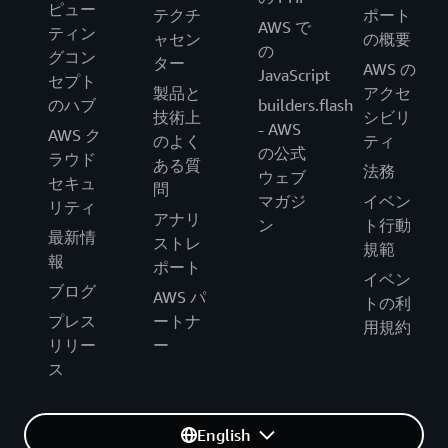
ピュー
テクチ
ポート
AWS で
ティン
ャセン
の概要
の
グコン
ター
AWS の
JavaScript
セプト
製品と
アクセ
のハブ
builders.flash
技術上
シビリ
- AWS
AWS ク
のよく
ティ
の公式
ラウド
ある質
法務
ウェブ
セキュ
問
マガジ
イベン
リティ
アナリ
ン
ト行動
最新情
ストレ
規範
報
ポート
イベン
ブログ
AWS パ
トの利
プレス
ートナ
用規約
リリー
ー
ス
English