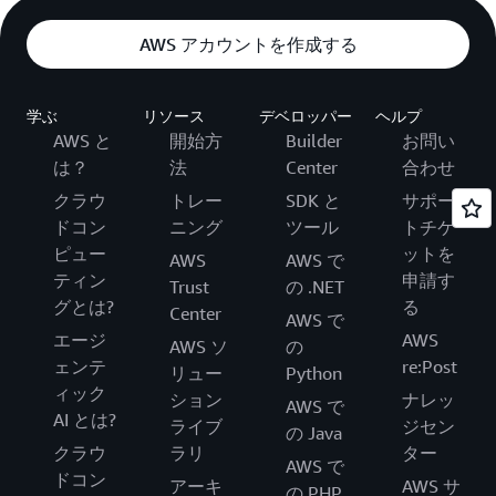
AWS アカウントを作成する
学ぶ
リソース
デベロッパー
ヘルプ
AWS と
開始方
Builder
お問い
は？
法
Center
合わせ
クラウ
トレー
SDK と
サポー
ドコン
ニング
ツール
トチケ
ピュー
ットを
AWS
AWS で
ティン
申請す
Trust
の .NET
グとは?
る
Center
AWS で
エージ
AWS
AWS ソ
の
ェンテ
re:Post
リュー
Python
ィック
ション
ナレッ
AWS で
AI とは?
ライブ
ジセン
の Java
クラウ
ラリ
ター
AWS で
ドコン
アーキ
AWS サ
の PHP