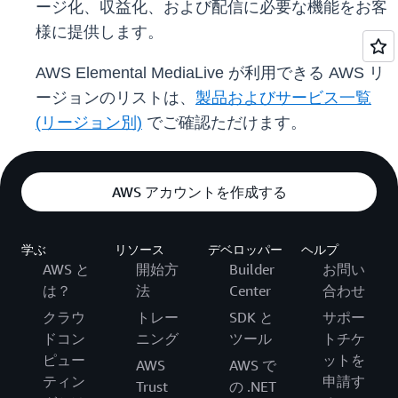
ージ化、収益化、および配信に必要な機能をお客
様に提供します。
AWS Elemental MediaLive が利用できる AWS リ
ージョンのリストは、
製品およびサービス一覧
(リージョン別)
でご確認ただけます。
AWS アカウントを作成する
学ぶ
リソース
デベロッパー
ヘルプ
AWS と
開始方
Builder
お問い
は？
法
Center
合わせ
クラウ
トレー
SDK と
サポー
ドコン
ニング
ツール
トチケ
ピュー
ットを
AWS
AWS で
ティン
申請す
Trust
の .NET