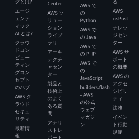
グとは?
る
Center
AWS で
エージ
AWS
AWS ソ
の
ェンテ
re:Post
リュー
Python
ィック
ション
ナレッ
AWS で
AI とは?
ライブ
ジセン
の Java
クラウ
ラリ
ター
AWS で
ドコン
アーキ
AWS サ
の PHP
ピュー
テクチ
ポート
AWS で
ティン
ャセン
の概要
の
グコン
ター
AWS の
JavaScript
セプト
製品と
アクセ
のハブ
builders.flash
技術上
シビリ
- AWS
AWS ク
のよく
ティ
の公式
ラウド
ある質
法務
ウェブ
セキュ
問
マガジ
イベン
リティ
アナリ
ン
ト行動
最新情
ストレ
規範
報
ポート