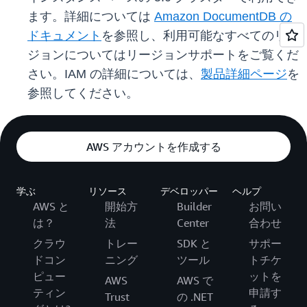
ます。詳細については
Amazon DocumentDB の
ドキュメント
を参照し、利用可能なすべてのリー
ジョンについてはリージョンサポートをご覧くだ
さい。IAM の詳細については、
製品詳細ページ
を
参照してください。
AWS アカウントを作成する
学ぶ
リソース
デベロッパー
ヘルプ
AWS と
開始方
Builder
お問い
は？
法
Center
合わせ
クラウ
トレー
SDK と
サポー
ドコン
ニング
ツール
トチケ
ピュー
ットを
AWS
AWS で
ティン
申請す
Trust
の .NET