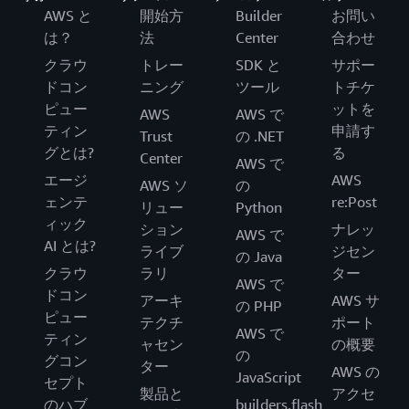
AWS と
開始方
Builder
お問い
は？
法
Center
合わせ
クラウ
トレー
SDK と
サポー
ドコン
ニング
ツール
トチケ
ピュー
ットを
AWS
AWS で
ティン
申請す
Trust
の .NET
グとは?
る
Center
AWS で
エージ
AWS
AWS ソ
の
ェンテ
re:Post
リュー
Python
ィック
ション
ナレッ
AWS で
AI とは?
ライブ
ジセン
の Java
クラウ
ラリ
ター
AWS で
ドコン
アーキ
AWS サ
の PHP
ピュー
テクチ
ポート
AWS で
ティン
ャセン
の概要
の
グコン
ター
AWS の
JavaScript
セプト
製品と
アクセ
のハブ
builders.flash