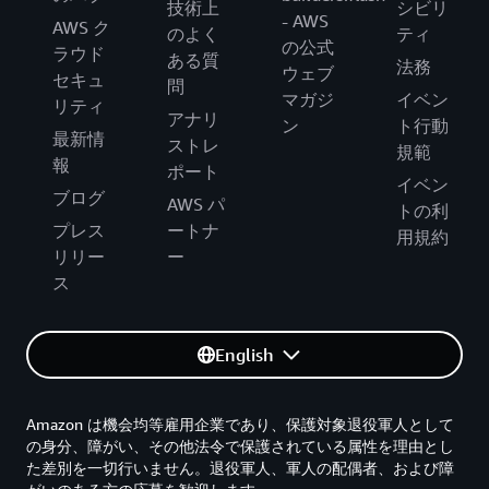
技術上
シビリ
- AWS
AWS ク
のよく
ティ
の公式
ラウド
ある質
法務
ウェブ
セキュ
問
マガジ
イベン
リティ
アナリ
ン
ト行動
最新情
ストレ
規範
報
ポート
イベン
ブログ
AWS パ
トの利
プレス
ートナ
用規約
リリー
ー
ス
English
Amazon は機会均等雇用企業であり、保護対象退役軍人として
の身分、障がい、その他法令で保護されている属性を理由とし
た差別を一切行いません。退役軍人、軍人の配偶者、および障