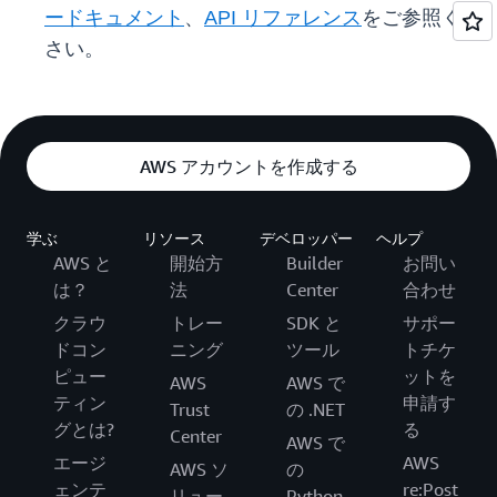
ードキュメント
、
API リファレンス
をご参照くだ
さい。
AWS アカウントを作成する
学ぶ
リソース
デベロッパー
ヘルプ
AWS と
開始方
Builder
お問い
は？
法
Center
合わせ
クラウ
トレー
SDK と
サポー
ドコン
ニング
ツール
トチケ
ピュー
ットを
AWS
AWS で
ティン
申請す
Trust
の .NET
グとは?
る
Center
AWS で
エージ
AWS
AWS ソ
の
ェンテ
re:Post
リュー
Python