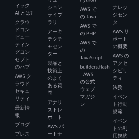
ィック
ション
ナレッ
AWS で
AI とは?
ライブ
ジセン
の Java
クラウ
ラリ
ター
AWS で
ドコン
アーキ
AWS サ
の PHP
ピュー
テクチ
ポート
AWS で
ティン
ャセン
の概要
の
グコン
ター
AWS の
JavaScript
セプト
製品と
アクセ
のハブ
builders.flash
技術上
シビリ
- AWS
AWS ク
のよく
ティ
の公式
ラウド
ある質
法務
ウェブ
セキュ
問
マガジ
イベン
リティ
アナリ
ン
ト行動
最新情
ストレ
規範
報
ポート
イベン
ブログ
AWS パ
トの利
プレス
ートナ
用規約