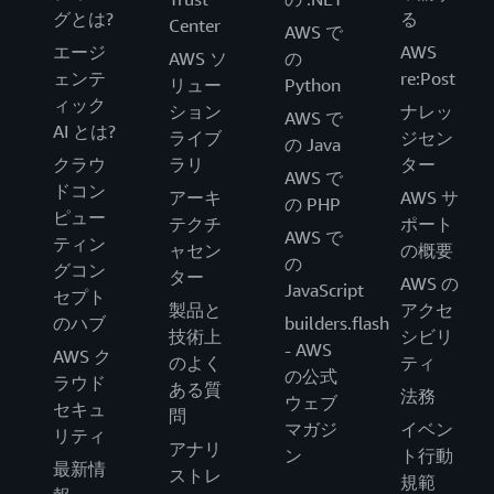
グとは?
る
Center
AWS で
エージ
AWS
AWS ソ
の
ェンテ
re:Post
リュー
Python
ィック
ション
ナレッ
AWS で
AI とは?
ライブ
ジセン
の Java
クラウ
ラリ
ター
AWS で
ドコン
アーキ
AWS サ
の PHP
ピュー
テクチ
ポート
AWS で
ティン
ャセン
の概要
の
グコン
ター
AWS の
JavaScript
セプト
製品と
アクセ
のハブ
builders.flash
技術上
シビリ
- AWS
AWS ク
のよく
ティ
の公式
ラウド
ある質
法務
ウェブ
セキュ
問
マガジ
イベン
リティ
アナリ
ン
ト行動
最新情
ストレ
規範