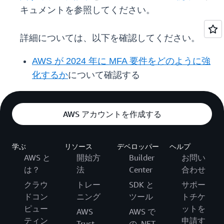
キュメントを参照してください。
詳細については、以下を確認してください。
AWS が 2024 年に MFA 要件をどのように強
化するか
について確認する
AWS アカウントを作成する
学ぶ
リソース
デベロッパー
ヘルプ
AWS と
開始方
Builder
お問い
は？
法
Center
合わせ
クラウ
トレー
SDK と
サポー
ドコン
ニング
ツール
トチケ
ピュー
ットを
AWS
AWS で
ティン
申請す
Trust
の .NET