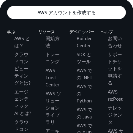
AWS アカウントを作成する
学ぶ
リソース
デベロッパー
ヘルプ
AWS と
開始方
Builder
お問い
は？
法
Center
合わせ
クラウ
トレー
SDK と
サポー
ドコン
ニング
ツール
トチケ
ピュー
ットを
AWS
AWS で
ティン
申請す
Trust
の .NET
グとは?
る
Center
AWS で
エージ
AWS
AWS ソ
の
ェンテ
re:Post
リュー
Python
ィック
ション
ナレッ
AWS で
AI とは?
ライブ
ジセン
の Java
クラウ
ラリ
ター
AWS で
ドコン
アーキ
AWS サ
の PHP