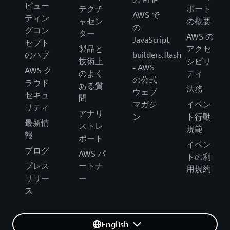
ピュー
テクチ
ポート
AWS で
ティン
ャセン
の概要
の
グコン
ター
AWS の
JavaScript
セプト
製品と
アクセ
のハブ
builders.flash
技術上
シビリ
- AWS
AWS ク
のよく
ティ
の公式
ラウド
ある質
法務
ウェブ
セキュ
問
マガジ
イベン
リティ
アナリ
ン
ト行動
最新情
ストレ
規範
報
ポート
イベン
ブログ
AWS パ
トの利
プレス
ートナ
用規約
リリー
ー
ス
English