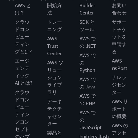
AWS と
開始方
Builder
お問い
は？
法
Center
合わせ
クラウ
トレー
SDK と
サポー
ドコン
ニング
ツール
トチケ
ピュー
ットを
AWS
AWS で
ティン
申請す
Trust
の .NET
グとは?
る
Center
AWS で
エージ
AWS
AWS ソ
の
ェンテ
re:Post
リュー
Python
ィック
ション
ナレッ
AWS で
AI とは?
ライブ
ジセン
の Java
クラウ
ラリ
ター
AWS で
ドコン
アーキ
AWS サ
の PHP
ピュー
テクチ
ポート
AWS で
ティン
ャセン
の概要
の
グコン
ター
AWS の
JavaScript
セプト
製品と
アクセ
のハブ
builders.flash