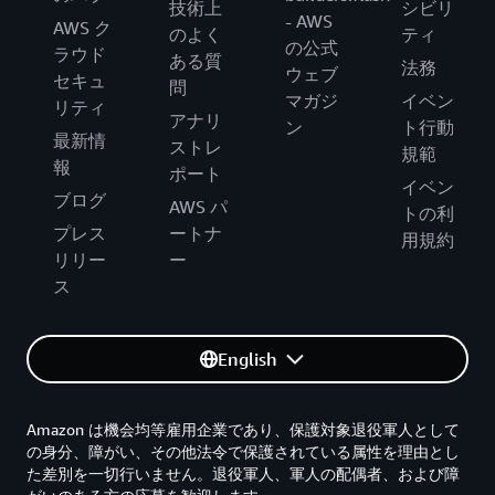
技術上
シビリ
- AWS
AWS ク
のよく
ティ
の公式
ラウド
ある質
法務
ウェブ
セキュ
問
マガジ
イベン
リティ
アナリ
ン
ト行動
最新情
ストレ
規範
報
ポート
イベン
ブログ
AWS パ
トの利
プレス
ートナ
用規約
リリー
ー
ス
English
Amazon は機会均等雇用企業であり、保護対象退役軍人として
の身分、障がい、その他法令で保護されている属性を理由とし
た差別を一切行いません。退役軍人、軍人の配偶者、および障