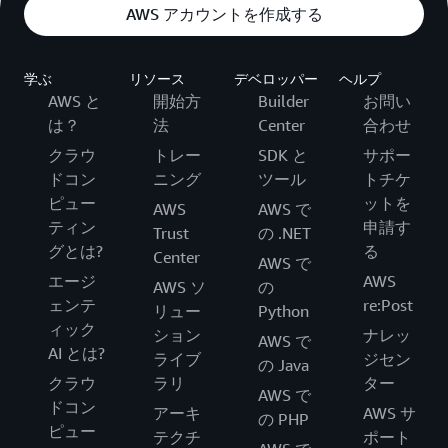
AWS アカウントを作成する
学ぶ
リソース
デベロッパー
ヘルプ
AWS と
開始方
Builder
お問い
は？
法
Center
合わせ
クラウ
トレー
SDK と
サポー
ドコン
ニング
ツール
トチケ
ピュー
ットを
AWS
AWS で
ティン
申請す
Trust
の .NET
グとは?
る
Center
AWS で
エージ
AWS
AWS ソ
の
ェンテ
re:Post
リュー
Python
ィック
ション
ナレッ
AWS で
AI とは?
ライブ
ジセン
の Java
クラウ
ラリ
ター
AWS で
ドコン
アーキ
AWS サ
の PHP
ピュー
テクチ
ポート