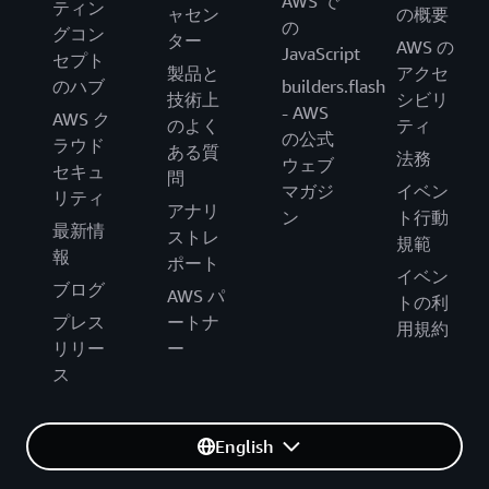
AWS で
ティン
ャセン
の概要
の
グコン
ター
AWS の
JavaScript
セプト
製品と
アクセ
のハブ
builders.flash
技術上
シビリ
- AWS
AWS ク
のよく
ティ
の公式
ラウド
ある質
法務
ウェブ
セキュ
問
マガジ
イベン
リティ
アナリ
ン
ト行動
最新情
ストレ
規範
報
ポート
イベン
ブログ
AWS パ
トの利
プレス
ートナ
用規約
リリー
ー
ス
English