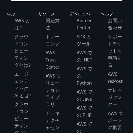
学ぶ
リソース
デベロッパー
ヘルプ
AWS と
開始方
Builder
お問い
は？
法
Center
合わせ
クラウ
トレー
SDK と
サポー
ドコン
ニング
ツール
トチケ
ピュー
ットを
AWS
AWS で
ティン
申請す
Trust
の .NET
グとは?
る
Center
AWS で
エージ
AWS
AWS ソ
の
ェンテ
re:Post
リュー
Python
ィック
ション
ナレッ
AWS で
AI とは?
ライブ
ジセン
の Java
クラウ
ラリ
ター
AWS で
ドコン
アーキ
AWS サ
の PHP
ピュー
テクチ
ポート
AWS で
ティン
ャセン
の概要
の
グコン