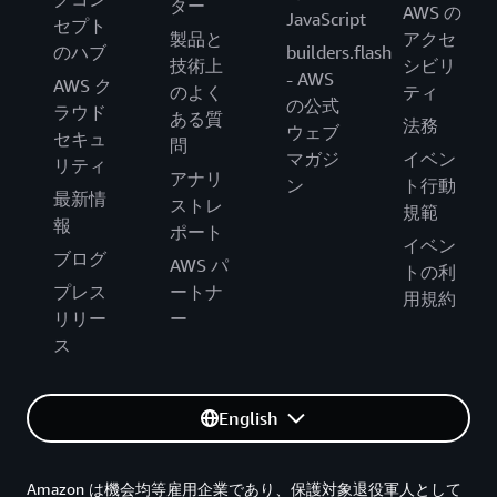
ター
AWS の
JavaScript
セプト
製品と
アクセ
のハブ
builders.flash
技術上
シビリ
- AWS
AWS ク
のよく
ティ
の公式
ラウド
ある質
法務
ウェブ
セキュ
問
マガジ
イベン
リティ
アナリ
ン
ト行動
最新情
ストレ
規範
報
ポート
イベン
ブログ
AWS パ
トの利
プレス
ートナ
用規約
リリー
ー
ス
English
Amazon は機会均等雇用企業であり、保護対象退役軍人として