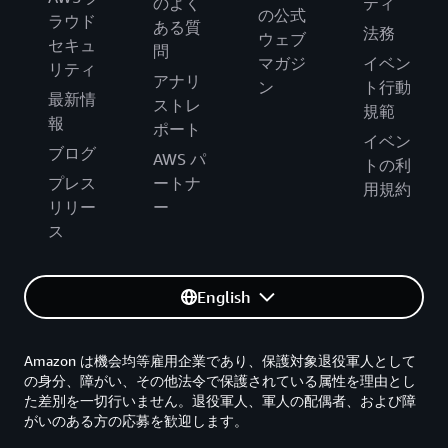
のよく
ティ
の公式
ラウド
ある質
法務
ウェブ
セキュ
問
マガジ
イベン
リティ
アナリ
ン
ト行動
最新情
ストレ
規範
報
ポート
イベン
ブログ
AWS パ
トの利
プレス
ートナ
用規約
リリー
ー
ス
English
Amazon は機会均等雇用企業であり、保護対象退役軍人として
の身分、障がい、その他法令で保護されている属性を理由とし
た差別を一切行いません。退役軍人、軍人の配偶者、および障
がいのある方の応募を歓迎します。