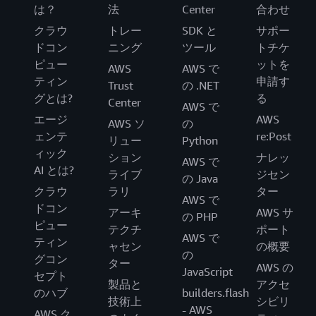
は？
法
Center
合わせ
クラウ
トレー
SDK と
サポー
ドコン
ニング
ツール
トチケ
ピュー
ットを
AWS
AWS で
ティン
申請す
Trust
の .NET
グとは?
る
Center
AWS で
エージ
AWS
AWS ソ
の
ェンテ
re:Post
リュー
Python
ィック
ション
ナレッ
AWS で
AI とは?
ライブ
ジセン
の Java
クラウ
ラリ
ター
AWS で
ドコン
アーキ
AWS サ
の PHP
ピュー
テクチ
ポート
AWS で
ティン
ャセン
の概要
の
グコン
ター
AWS の
JavaScript
セプト
製品と
アクセ
のハブ
builders.flash
技術上
シビリ
- AWS
AWS ク