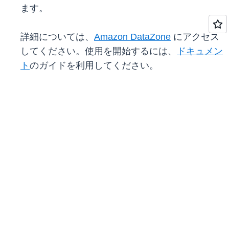
ます。
詳細については、
Amazon DataZone
にアクセス
してください。使用を開始するには、
ドキュメン
ト
のガイドを利用してください。