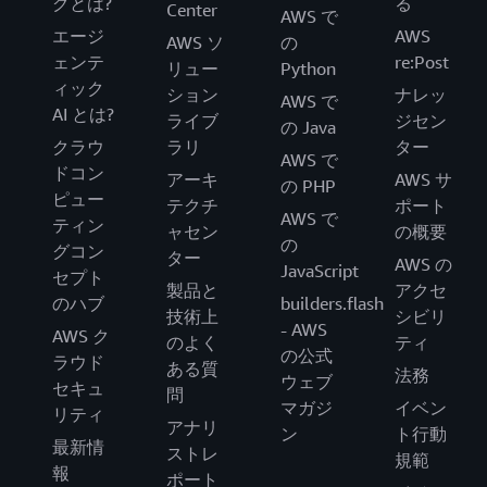
グとは?
る
Center
AWS で
エージ
AWS
AWS ソ
の
ェンテ
re:Post
リュー
Python
ィック
ション
ナレッ
AWS で
AI とは?
ライブ
ジセン
の Java
クラウ
ラリ
ター
AWS で
ドコン
アーキ
AWS サ
の PHP
ピュー
テクチ
ポート
AWS で
ティン
ャセン
の概要
の
グコン
ター
AWS の
JavaScript
セプト
製品と
アクセ
のハブ
builders.flash
技術上
シビリ
- AWS
AWS ク
のよく
ティ
の公式
ラウド
ある質
法務
ウェブ
セキュ
問
マガジ
イベン
リティ
アナリ
ン
ト行動
最新情
ストレ
規範
報
ポート