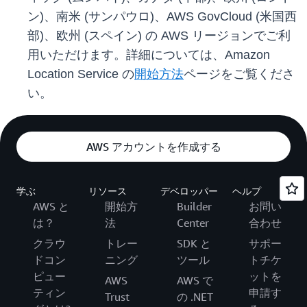
ン)、南米 (サンパウロ)、AWS GovCloud (米国西
部)、欧州 (スペイン) の AWS リージョンでご利
用いただけます。詳細については、Amazon
Location Service の
開始方法
ページをご覧くださ
い。
AWS アカウントを作成する
学ぶ
リソース
デベロッパー
ヘルプ
AWS と
開始方
Builder
お問い
は？
法
Center
合わせ
クラウ
トレー
SDK と
サポー
ドコン
ニング
ツール
トチケ
ピュー
ットを
AWS
AWS で
ティン
申請す
Trust
の .NET