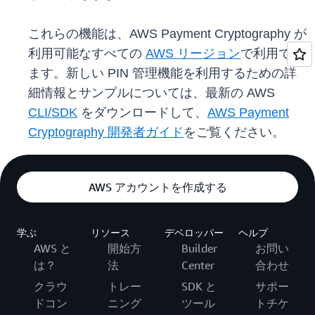
これらの機能は、AWS Payment Cryptography が
利用可能なすべての
AWS リージョン
で利用でき
ます。新しい PIN 管理機能を利用するための詳
細情報とサンプルについては、最新の AWS
CLI/SDK
をダウンロードして、
AWS Payment
Cryptography 開発者ガイド
をご覧ください。
AWS アカウントを作成する
学ぶ
リソース
デベロッパー
ヘルプ
AWS と
開始方
Builder
お問い
は？
法
Center
合わせ
クラウ
トレー
SDK と
サポー
ドコン
ニング
ツール
トチケ