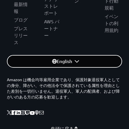
ン
ト行動
最新情
ストレ
規範
報
ポート
イベン
ブログ
AWS パ
トの利
プレス
ートナ
用規約
リリー
ー
ス
English
Amazon は機会均等雇用企業であり、保護対象退役軍人として
の身分、障がい、その他法令で保護されている属性を理由とし
た差別を一切行いません。退役軍人、軍人の配偶者、および障
がいのある方の応募を歓迎します。
先頭に戻る