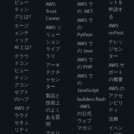
ピュー
ットを
AWS
AWS で
ティン
申請す
Trust
の .NET
グとは?
る
Center
AWS で
エージ
AWS
AWS ソ
の
ェンテ
re:Post
リュー
Python
ィック
ション
ナレッ
AWS で
AI とは?
ライブ
ジセン
の Java
クラウ
ラリ
ター
AWS で
ドコン
アーキ
AWS サ
の PHP
ピュー
テクチ
ポート
AWS で
ティン
ャセン
の概要
の
グコン
ター
AWS の
JavaScript
セプト
製品と
アクセ
のハブ
builders.flash
技術上
シビリ
- AWS
AWS ク
のよく
ティ
の公式
ラウド
ある質
法務
ウェブ
セキュ
問
マガジ
イベン
リティ
アナリ