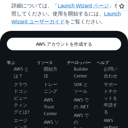
詳細については、「
Launch Wizard ページ
」を参
照してください。使用を開始するには、
Launch
Wizard ユーザーガイド
をご覧ください。
AWS アカウントを作成する
学ぶ
リソース
デベロッパー
ヘルプ
AWS と
開始方
Builder
お問い
は？
法
Center
合わせ
クラウ
トレー
SDK と
サポー
ドコン
ニング
ツール
トチケ
ピュー
ットを
AWS
AWS で
ティン
申請す
Trust
の .NET
グとは?
る
Center
AWS で
エージ
AWS
AWS ソ
の
ェンテ
re:Post