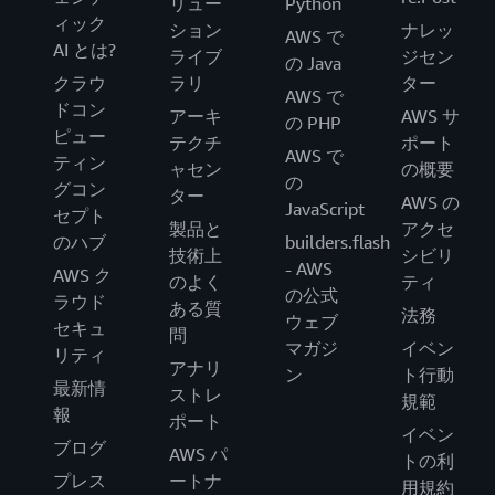
リュー
Python
ィック
ション
ナレッ
AWS で
AI とは?
ライブ
ジセン
の Java
クラウ
ラリ
ター
AWS で
ドコン
アーキ
AWS サ
の PHP
ピュー
テクチ
ポート
AWS で
ティン
ャセン
の概要
の
グコン
ター
AWS の
JavaScript
セプト
製品と
アクセ
のハブ
builders.flash
技術上
シビリ
- AWS
AWS ク
のよく
ティ
の公式
ラウド
ある質
法務
ウェブ
セキュ
問
マガジ
イベン
リティ
アナリ
ン
ト行動
最新情
ストレ
規範
報
ポート
イベン
ブログ
AWS パ
トの利
プレス
ートナ
用規約