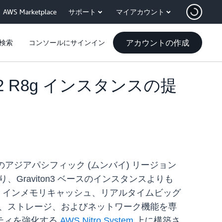
AWS Marketplace
サポート
マイアカウント
アカウントの作成
検索
コンソールにサインイン
C2 R8g インスタンスの提
 リージョンのアジアパシフィック (ムンバイ) リージョン
、Graviton3 ベースのインスタンスよりも
ベース、インメモリキャッシュ、リアルタイムビッグ
化、ストレージ、およびネットワーク機能を専
ティを強化する
AWS Nitro System
上に構築さ