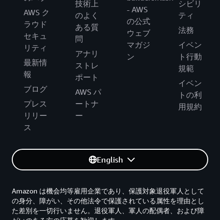
技術上
シビリ
- AWS
AWS ク
のよく
ティ
の公式
ラウド
ある質
法務
ウェブ
セキュ
問
マガジ
イベン
リティ
アナリ
ン
ト行動
最新情
ストレ
規範
報
ポート
イベン
ブログ
AWS パ
トの利
プレス
ートナ
用規約
リリー
ー
ス
English
Amazon は機会均等雇用企業であり、保護対象退役軍人として
の身分、障がい、その他法令で保護されている属性を理由とし
た差別を一切行いません。退役軍人、軍人の配偶者、および障