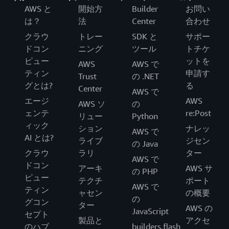
AWS と
開始方
Builder
お問い
は？
法
Center
合わせ
クラウ
トレー
SDK と
サポー
ドコン
ニング
ツール
トチケ
ピュー
ットを
AWS
AWS で
ティン
申請す
Trust
の .NET
グとは?
る
Center
AWS で
エージ
AWS
AWS ソ
の
ェンテ
re:Post
リュー
Python
ィック
ション
ナレッ
AWS で
AI とは?
ライブ
ジセン
の Java
クラウ
ラリ
ター
AWS で
ドコン
アーキ
AWS サ
の PHP
ピュー
テクチ
ポート
AWS で
ティン
ャセン
の概要
の
グコン
ター
AWS の
JavaScript
セプト
製品と
アクセ
のハブ
builders.flash