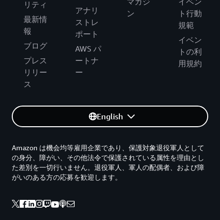
マガジ
イベン
リティ
アナリ
ン
ト行動
最新情
ストレ
規範
報
ポート
イベン
ブログ
AWS パ
トの利
プレス
ートナ
用規約
リリー
ー
ス
English
Amazon は機会均等雇用企業であり、保護対象退役軍人として
の身分、障がい、その他法令で保護されている属性を理由とし
た差別を一切行いません。退役軍人、軍人の配偶者、および障
がいのある方の応募を歓迎します。