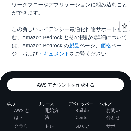
ワークフローやアプリケーションに組み込むこと
ができます。
この新しいレイテンシー最適化推論サポートを含
む、Amazon Bedrock とその機能の詳細について
は、Amazon Bedrock の
製品
ページ、
価格
ペー
ジ、および
ドキュメント
をご覧ください。
AWS アカウントを作成する
学ぶ
リソース
デベロッパー
ヘルプ
AWS と
開始方
Builder
お問い
は？
法
Center
合わせ
クラウ
トレー
SDK と
サポー