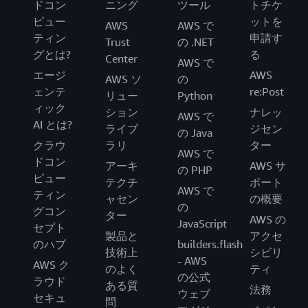
ドコン
ニング
ツール
トチケ
ピュー
ットを
AWS
AWS で
ティン
申請す
Trust
の .NET
グとは?
る
Center
AWS で
エージ
AWS
AWS ソ
の
ェンテ
re:Post
リュー
Python
ィック
ション
ナレッ
AWS で
AI とは?
ライブ
ジセン
の Java
クラウ
ラリ
ター
AWS で
ドコン
アーキ
AWS サ
の PHP
ピュー
テクチ
ポート
AWS で
ティン
ャセン
の概要
の
グコン
ター
AWS の
JavaScript
セプト
製品と
アクセ
のハブ
builders.flash
技術上
シビリ
- AWS
AWS ク
のよく
ティ
の公式
ラウド
ある質
法務
ウェブ
セキュ
問