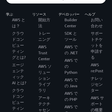
学ぶ
リソース
デベロッパー
ヘルプ
AWS と
開始方
Builder
お問い
は？
法
Center
合わせ
クラウ
トレー
SDK と
サポー
ドコン
ニング
ツール
トチケ
ピュー
ットを
AWS
AWS で
ティン
申請す
Trust
の .NET
グとは?
る
Center
AWS で
エージ
AWS
AWS ソ
の
ェンテ
re:Post
リュー
Python
ィック
ション
ナレッ
AWS で
AI とは?
ライブ
ジセン
の Java
クラウ
ラリ
ター
AWS で
ドコン
アーキ
AWS サ
の PHP
ピュー
テクチ
ポート
AWS で
ティン
ャセン
の概要