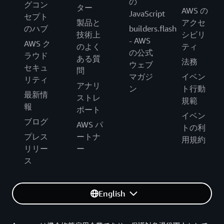
の
グコン
ター
AWS の
JavaScript
セプト
製品と
アクセ
のハブ
builders.flash
技術上
シビリ
- AWS
AWS ク
のよく
ティ
の公式
ラウド
ある質
法務
ウェブ
セキュ
問
マガジ
イベン
リティ
アナリ
ン
ト行動
最新情
ストレ
規範
報
ポート
イベン
ブログ
AWS パ
トの利
プレス
ートナ
用規約
リリー
ー
ス
English