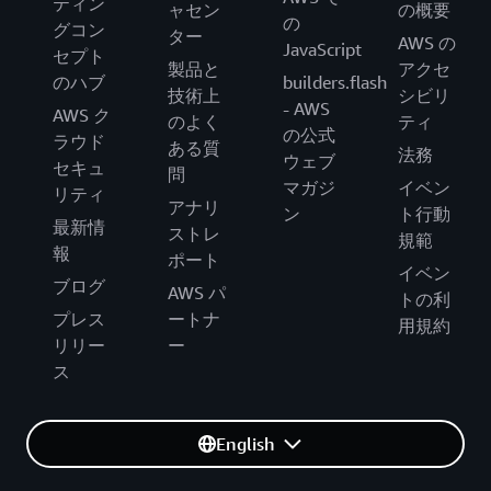
ティン
ャセン
の概要
の
グコン
ター
AWS の
JavaScript
セプト
製品と
アクセ
のハブ
builders.flash
技術上
シビリ
- AWS
AWS ク
のよく
ティ
の公式
ラウド
ある質
法務
ウェブ
セキュ
問
マガジ
イベン
リティ
アナリ
ン
ト行動
最新情
ストレ
規範
報
ポート
イベン
ブログ
AWS パ
トの利
プレス
ートナ
用規約
リリー
ー
ス
English