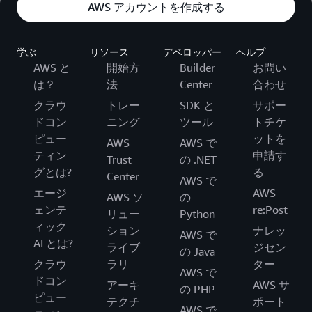
AWS アカウントを作成する
学ぶ
リソース
デベロッパー
ヘルプ
AWS と
開始方
Builder
お問い
は？
法
Center
合わせ
クラウ
トレー
SDK と
サポー
ドコン
ニング
ツール
トチケ
ピュー
ットを
AWS
AWS で
ティン
申請す
Trust
の .NET
グとは?
る
Center
AWS で
エージ
AWS
AWS ソ
の
ェンテ
re:Post
リュー
Python
ィック
ション
ナレッ
AWS で
AI とは?
ライブ
ジセン
の Java
クラウ
ラリ
ター
AWS で
ドコン
アーキ
AWS サ
の PHP
ピュー
テクチ
ポート
AWS で