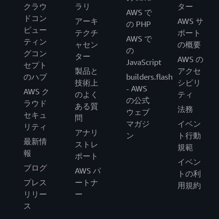
クラウ
ラリ
ター
AWS で
ドコン
アーキ
AWS サ
の PHP
ピュー
テクチ
ポート
AWS で
ティン
ャセン
の概要
の
グコン
ター
AWS の
JavaScript
セプト
製品と
アクセ
のハブ
builders.flash
技術上
シビリ
- AWS
AWS ク
のよく
ティ
の公式
ラウド
ある質
法務
ウェブ
セキュ
問
マガジ
イベン
リティ
アナリ
ン
ト行動
最新情
ストレ
規範
報
ポート
イベン
ブログ
AWS パ
トの利
プレス
ートナ
用規約
リリー
ー
ス