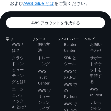
および
AWS Glue とは
をご覧ください。
AWS アカウントを作成する
学ぶ
リソース
デベロッパー
ヘルプ
AWS と
開始方
Builder
お問い
は？
法
Center
合わせ
クラウ
トレー
SDK と
サポー
ドコン
ニング
ツール
トチケ
ピュー
ットを
AWS
AWS で
ティン
申請す
Trust
の .NET
グとは?
る
Center
AWS で
エージ
AWS
AWS ソ
の
ェンテ
re:Post
リュー
Python
ィック
ション
ナレッ
AWS で
AI とは?
ライブ
ジセン
の Java