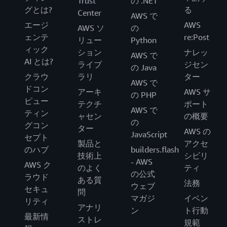
Trust
の .NET
グとは?
る
Center
AWS で
エージ
AWS
AWS ソ
の
ェンテ
re:Post
リュー
Python
ィック
ション
ナレッ
AWS で
AI とは?
ライブ
ジセン
の Java
クラウ
ラリ
ター
AWS で
ドコン
アーキ
AWS サ
の PHP
ピュー
テクチ
ポート
AWS で
ティン
ャセン
の概要
の
グコン
ター
AWS の
JavaScript
セプト
製品と
アクセ
のハブ
builders.flash
技術上
シビリ
- AWS
AWS ク
のよく
ティ
の公式
ラウド
ある質
法務
ウェブ
セキュ
問
マガジ
イベン
リティ
アナリ
ン
ト行動
最新情
ストレ
規範