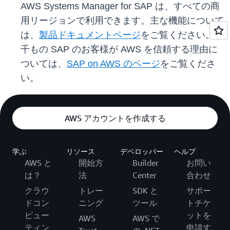
AWS Systems Manager for SAP は、すべての商
用リージョンで利用できます。主な機能について
は、
製品ドキュメントページ
をご覧ください。何
千もの SAP のお客様が AWS を信頼する理由に
ついては、
SAP on AWS のページ
をご覧くださ
い。
AWS アカウントを作成する
学ぶ
リソース
デベロッパー
ヘルプ
AWS と
開始方
Builder
お問い
は？
法
Center
合わせ
クラウ
トレー
SDK と
サポー
ドコン
ニング
ツール
トチケ
ピュー
ットを
AWS
AWS で
ティン
申請す