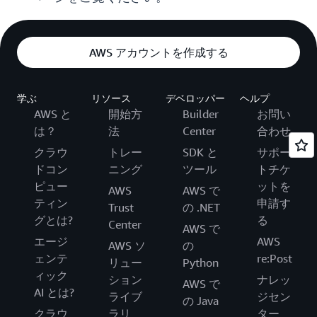
AWS アカウントを作成する
学ぶ
リソース
デベロッパー
ヘルプ
AWS と
開始方
Builder
お問い
は？
法
Center
合わせ
クラウ
トレー
SDK と
サポー
ドコン
ニング
ツール
トチケ
ピュー
ットを
AWS
AWS で
ティン
申請す
Trust
の .NET
グとは?
る
Center
AWS で
エージ
AWS
AWS ソ
の
ェンテ
re:Post
リュー
Python
ィック
ション
ナレッ
AWS で
AI とは?
ライブ
ジセン
の Java
クラウ
ラリ
ター