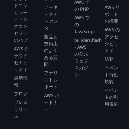
AWS で
ドコン
アーキ
AWS サ
の PHP
ピュー
テクチ
ポート
AWS で
ティン
ャセン
の概要
の
グコン
ター
AWS の
JavaScript
セプト
製品と
アクセ
のハブ
builders.flash
技術上
シビリ
- AWS
AWS ク
のよく
ティ
の公式
ラウド
ある質
法務
ウェブ
セキュ
問
マガジ
イベン
リティ
アナリ
ン
ト行動
最新情
ストレ
規範
報
ポート
イベン
ブログ
AWS パ
トの利
プレス
ートナ
用規約
リリー
ー
ス