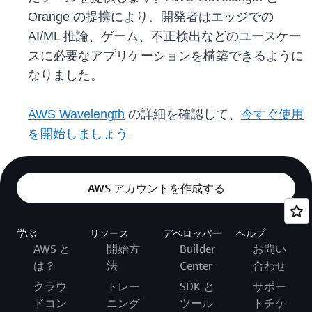
Orange の提携により、開発者はエッジでの
AI/ML 推論、ゲーム、不正検出などのユースケー
スに必要なアプリケーションを構築できるように
なりました。
AWS Wavelength
の詳細を確認して、
今すぐ使用
を開始しましょう
。
AWS アカウントを作成する
学ぶ
リソース
デベロッパー
ヘルプ
AWS と
開始方
Builder
お問い
は？
法
Center
合わせ
クラウ
トレー
SDK と
サポー
ドコン
ニング
ツール
トチケ