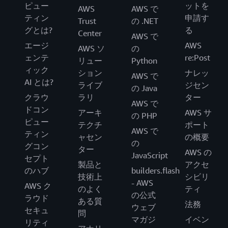
ピュー
ットを
AWS
AWS で
ティン
申請す
Trust
の .NET
グとは?
る
Center
AWS で
エージ
AWS
AWS ソ
の
ェンテ
re:Post
リュー
Python
ィック
ション
ナレッ
AWS で
AI とは?
ライブ
ジセン
の Java
クラウ
ラリ
ター
AWS で
ドコン
アーキ
AWS サ
の PHP
ピュー
テクチ
ポート
AWS で
ティン
ャセン
の概要
の
グコン
ター
AWS の
JavaScript
セプト
製品と
アクセ
のハブ
builders.flash
技術上
シビリ
- AWS
AWS ク
のよく
ティ
の公式
ラウド
ある質
法務
ウェブ
セキュ
問
マガジ
イベン
リティ