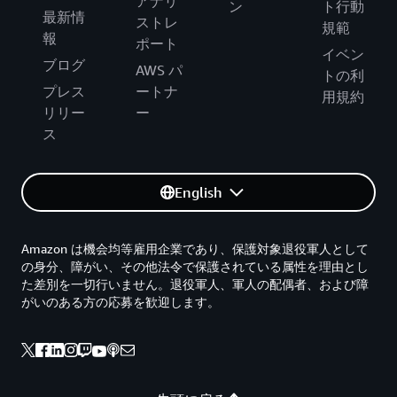
アナリ
ン
ト行動
最新情
ストレ
規範
報
ポート
イベン
ブログ
AWS パ
トの利
プレス
ートナ
用規約
リリー
ー
ス
English
Amazon は機会均等雇用企業であり、保護対象退役軍人として
の身分、障がい、その他法令で保護されている属性を理由とし
た差別を一切行いません。退役軍人、軍人の配偶者、および障
がいのある方の応募を歓迎します。