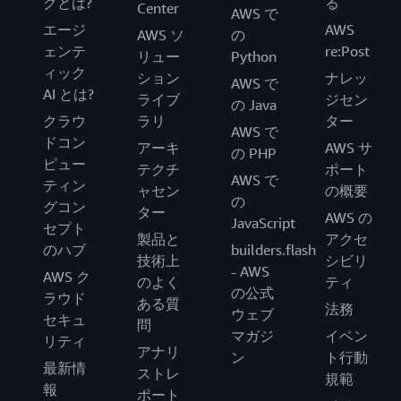
グとは?
る
Center
AWS で
エージ
AWS
AWS ソ
の
ェンテ
re:Post
リュー
Python
ィック
ション
ナレッ
AWS で
AI とは?
ライブ
ジセン
の Java
クラウ
ラリ
ター
AWS で
ドコン
アーキ
AWS サ
の PHP
ピュー
テクチ
ポート
AWS で
ティン
ャセン
の概要
の
グコン
ター
AWS の
JavaScript
セプト
製品と
アクセ
のハブ
builders.flash
技術上
シビリ
- AWS
AWS ク
のよく
ティ
の公式
ラウド
ある質
法務
ウェブ
セキュ
問
マガジ
イベン
リティ
アナリ
ン
ト行動
最新情
ストレ
規範
報
ポート