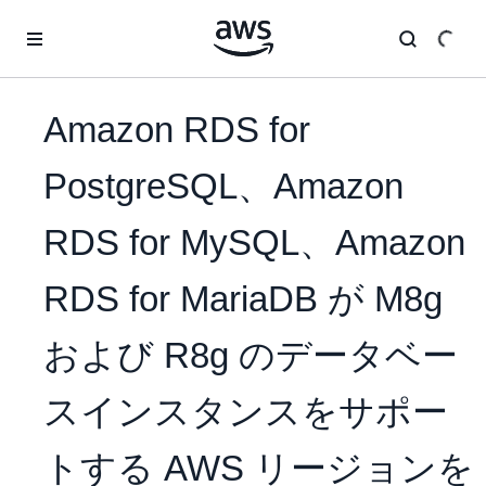
メインコンテンツに移動
Amazon RDS for
PostgreSQL、Amazon
RDS for MySQL、Amazon
RDS for MariaDB が M8g
および R8g のデータベー
スインスタンスをサポー
トする AWS リージョンを