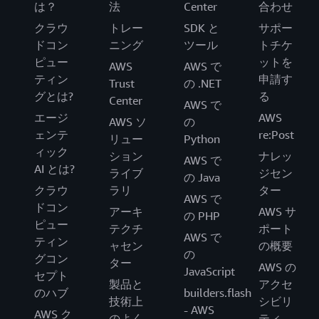
は？
法
Center
合わせ
クラウ
トレー
SDK と
サポー
ドコン
ニング
ツール
トチケ
ピュー
ットを
AWS
AWS で
ティン
申請す
Trust
の .NET
グとは?
る
Center
AWS で
エージ
AWS
AWS ソ
の
ェンテ
re:Post
リュー
Python
ィック
ション
ナレッ
AWS で
AI とは?
ライブ
ジセン
の Java
クラウ
ラリ
ター
AWS で
ドコン
アーキ
AWS サ
の PHP
ピュー
テクチ
ポート
AWS で
ティン
ャセン
の概要
の
グコン
ター
AWS の
JavaScript
セプト
製品と
アクセ
のハブ
builders.flash
技術上
シビリ
- AWS
AWS ク
のよく
ティ