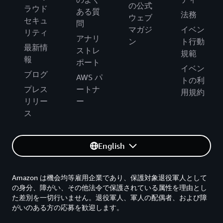
の公式
ラウド
ある質
法務
ウェブ
セキュ
問
マガジ
イベン
リティ
アナリ
ン
ト行動
最新情
ストレ
規範
報
ポート
イベン
ブログ
AWS パ
トの利
プレス
ートナ
用規約
リリー
ー
ス
English
Amazon は機会均等雇用企業であり、保護対象退役軍人として
の身分、障がい、その他法令で保護されている属性を理由とし
た差別を一切行いません。退役軍人、軍人の配偶者、および障
がいのある方の応募を歓迎します。