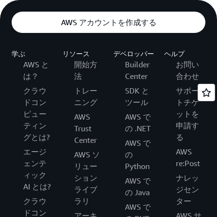
AWS アカウントを作成する
学ぶ
リソース
デベロッパー
ヘルプ
AWS と
開始方
Builder
お問い
は？
法
Center
合わせ
クラウ
トレー
SDK と
サポー
ドコン
ニング
ツール
トチケ
ピュー
ットを
AWS
AWS で
ティン
申請す
Trust
の .NET
グとは?
る
Center
AWS で
エージ
AWS
AWS ソ
の
ェンテ
re:Post
リュー
Python
ィック
ション
ナレッ
AWS で
AI とは?
ライブ
ジセン
の Java
クラウ
ラリ
ター
AWS で
ドコン
アーキ
AWS サ