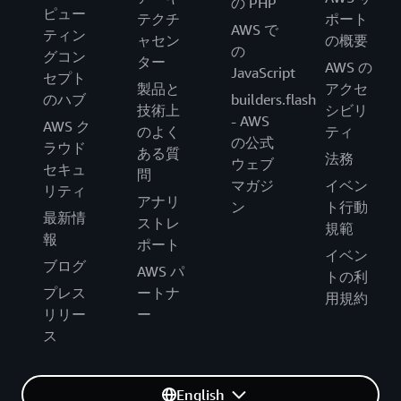
の PHP
ピュー
テクチ
ポート
AWS で
ティン
ャセン
の概要
の
グコン
ター
AWS の
JavaScript
セプト
製品と
アクセ
のハブ
builders.flash
技術上
シビリ
- AWS
AWS ク
のよく
ティ
の公式
ラウド
ある質
法務
ウェブ
セキュ
問
マガジ
イベン
リティ
アナリ
ン
ト行動
最新情
ストレ
規範
報
ポート
イベン
ブログ
AWS パ
トの利
プレス
ートナ
用規約
リリー
ー
ス
English