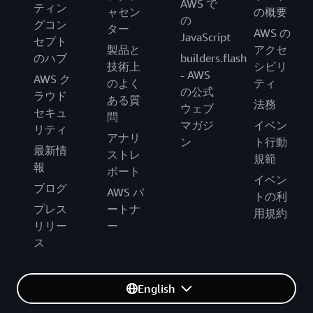
AWS で
ティン
ャセン
の概要
の
グコン
ター
AWS の
JavaScript
セプト
製品と
アクセ
のハブ
builders.flash
技術上
シビリ
- AWS
AWS ク
のよく
ティ
の公式
ラウド
ある質
法務
ウェブ
セキュ
問
マガジ
イベン
リティ
アナリ
ン
ト行動
最新情
ストレ
規範
報
ポート
イベン
ブログ
AWS パ
トの利
プレス
ートナ
用規約
リリー
ー
ス
English