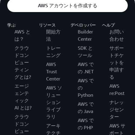
AWS アカウントを作成する
学ぶ
リソース
デベロッパー
ヘルプ
AWS と
開始方
Builder
お問い
は？
法
Center
合わせ
クラウ
トレー
SDK と
サポー
ドコン
ニング
ツール
トチケ
ピュー
ットを
AWS
AWS で
ティン
申請す
Trust
の .NET
グとは?
る
Center
AWS で
エージ
AWS
AWS ソ
の
ェンテ
re:Post
リュー
Python
ィック
ション
ナレッ
AWS で
AI とは?
ライブ
ジセン
の Java
クラウ
ラリ
ター
AWS で
ドコン
アーキ
AWS サ
の PHP
ピュー
テクチ
ポート