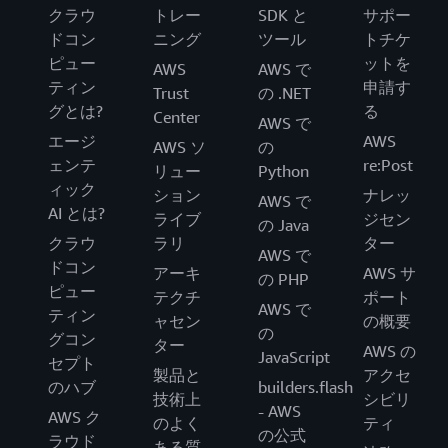
クラウ
トレー
SDK と
サポー
ドコン
ニング
ツール
トチケ
ピュー
ットを
AWS
AWS で
ティン
申請す
Trust
の .NET
グとは?
る
Center
AWS で
エージ
AWS
AWS ソ
の
ェンテ
re:Post
リュー
Python
ィック
ション
ナレッ
AWS で
AI とは?
ライブ
ジセン
の Java
クラウ
ラリ
ター
AWS で
ドコン
アーキ
AWS サ
の PHP
ピュー
テクチ
ポート
AWS で
ティン
ャセン
の概要
の
グコン
ター
AWS の
JavaScript
セプト
製品と
アクセ
のハブ
builders.flash
技術上
シビリ
- AWS
AWS ク
のよく
ティ
の公式
ラウド
ある質