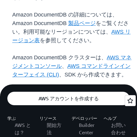
Amazon DocumentDB の詳細については、
Amazon DocumentDB
製品ページ
をご覧くださ
い。利用可能なリージョンについては、
AWS リ
ージョン表
を参照してください。
Amazon DocumentDB クラスターは、
AWS マネ
ジメントコンソール
、
AWS コマンドラインイン
ターフェイス (CLI)
、SDK から作成できます。
AWS アカウントを作成する
学ぶ
リソース
デベロッパー
ヘルプ
AWS と
開始方
Builder
お問い
は？
法
Center
合わせ