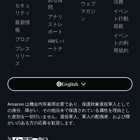
法務
ウェブ
セキュ
問
マガジ
イベン
リティ
アナリ
ン
ト行動
最新情
ストレ
規範
報
ポート
イベン
ブログ
AWS パ
トの利
プレス
ートナ
用規約
リリー
ー
ス
English
Amazon は機会均等雇用企業であり、保護対象退役軍人として
の身分、障がい、その他法令で保護されている属性を理由とし
た差別を一切行いません。退役軍人、軍人の配偶者、および障
がいのある方の応募を歓迎します。