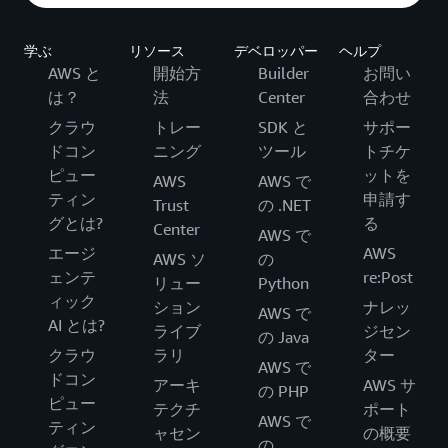
学ぶ
リソース
デベロッパー
ヘルプ
AWS と
開始方
Builder
お問い
は？
法
Center
合わせ
クラウ
トレー
SDK と
サポー
ドコン
ニング
ツール
トチケ
ピュー
ットを
AWS
AWS で
ティン
申請す
Trust
の .NET
グとは?
る
Center
AWS で
エージ
AWS
AWS ソ
の
ェンテ
re:Post
リュー
Python
ィック
ション
ナレッ
AWS で
AI とは?
ライブ
ジセン
の Java
クラウ
ラリ
ター
AWS で
ドコン
アーキ
AWS サ
の PHP
ピュー
テクチ
ポート
AWS で
ティン
ャセン
の概要
の