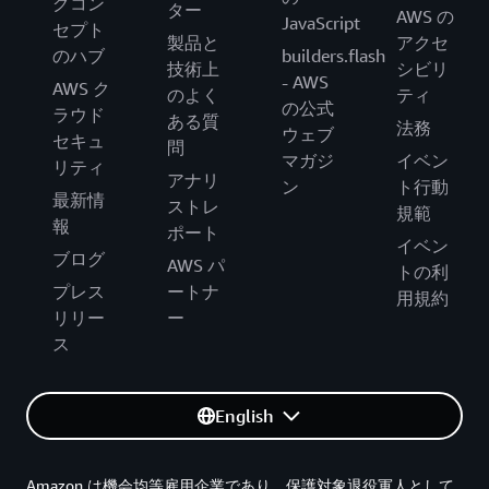
グコン
ター
AWS の
JavaScript
セプト
製品と
アクセ
のハブ
builders.flash
技術上
シビリ
- AWS
AWS ク
のよく
ティ
の公式
ラウド
ある質
法務
ウェブ
セキュ
問
マガジ
イベン
リティ
アナリ
ン
ト行動
最新情
ストレ
規範
報
ポート
イベン
ブログ
AWS パ
トの利
プレス
ートナ
用規約
リリー
ー
ス
English
Amazon は機会均等雇用企業であり、保護対象退役軍人として