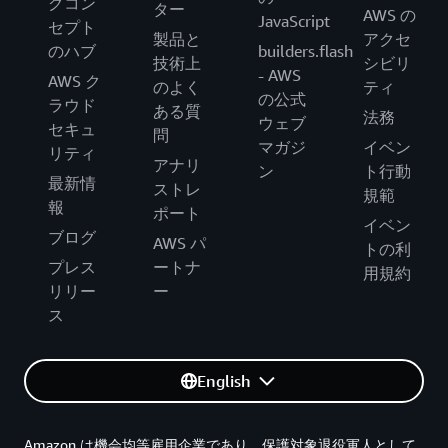
グコン
ター
AWS の
JavaScript
セプト
製品と
アクセ
のハブ
builders.flash
技術上
シビリ
- AWS
AWS ク
のよく
ティ
の公式
ラウド
ある質
法務
ウェブ
セキュ
問
マガジ
イベン
リティ
アナリ
ン
ト行動
最新情
ストレ
規範
報
ポート
イベン
ブログ
AWS パ
トの利
プレス
ートナ
用規約
リリー
ー
ス
English
Amazon は機会均等雇用企業であり、保護対象退役軍人として