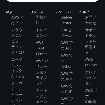
学ぶ
リソース
デベロッパー
ヘルプ
AWS と
開始方
Builder
お問い
は？
法
Center
合わせ
クラウ
トレー
SDK と
サポー
ドコン
ニング
ツール
トチケ
ピュー
ットを
AWS
AWS で
ティン
申請す
Trust
の .NET
グとは?
る
Center
AWS で
エージ
AWS
AWS ソ
の
ェンテ
re:Post
リュー
Python
ィック
ション
ナレッ
AWS で
AI とは?
ライブ
ジセン
の Java
クラウ
ラリ
ター
AWS で
ドコン
アーキ
AWS サ
の PHP
ピュー
テクチ
ポート
AWS で
ティン
ャセン
の概要
の