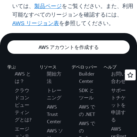
いては、
製品ページ
をご覧ください。また、利用
可能なすべてのリージョンを確認するには、
AWS リージョン表
を参照してください。
AWS アカウントを作成する
学ぶ
リソース
デベロッパー
ヘルプ
AWS と
開始方
Builder
お問い
は？
法
Center
合わせ
クラウ
トレー
SDK と
サポー
ドコン
ニング
ツール
トチケ
ピュー
ットを
AWS
AWS で
ティン
申請す
Trust
の .NET
グとは?
る
Center
AWS で
エージ
AWS
AWS ソ
の
ェンテ
re:Post