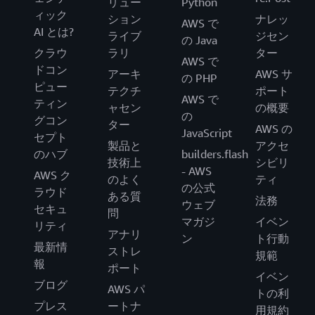
リュー
Python
ィック
ション
ナレッ
AWS で
AI とは?
ライブ
ジセン
の Java
クラウ
ラリ
ター
AWS で
ドコン
アーキ
AWS サ
の PHP
ピュー
テクチ
ポート
AWS で
ティン
ャセン
の概要
の
グコン
ター
AWS の
JavaScript
セプト
製品と
アクセ
のハブ
builders.flash
技術上
シビリ
- AWS
AWS ク
のよく
ティ
の公式
ラウド
ある質
法務
ウェブ
セキュ
問
マガジ
イベン
リティ
アナリ
ン
ト行動
最新情
ストレ
規範
報
ポート
イベン
ブログ
AWS パ
トの利
プレス
ートナ
用規約