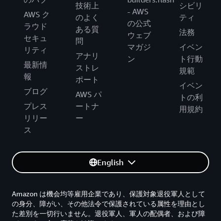
技術上
シビリ
- AWS
AWS ク
のよく
ティ
の公式
ラウド
ある質
法務
ウェブ
セキュ
問
マガジ
イベン
リティ
アナリ
ン
ト行動
最新情
ストレ
規範
報
ポート
イベン
ブログ
AWS パ
トの利
プレス
ートナ
用規約
リリー
ー
ス
English
Amazon は機会均等雇用企業であり、保護対象退役軍人として
の身分、障がい、その他法令で保護されている属性を理由とし
た差別を一切行いません。退役軍人、軍人の配偶者、および障