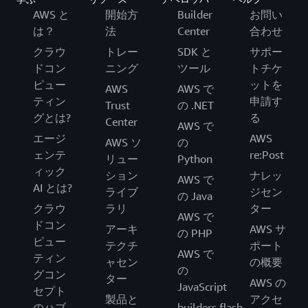
AWS と
開始方
Builder
お問い
は？
法
Center
合わせ
クラウ
トレー
SDK と
サポー
ドコン
ニング
ツール
トチケ
ピュー
ットを
AWS
AWS で
ティン
申請す
Trust
の .NET
グとは?
る
Center
AWS で
エージ
AWS
AWS ソ
の
ェンテ
re:Post
リュー
Python
ィック
ション
ナレッ
AWS で
AI とは?
ライブ
ジセン
の Java
クラウ
ラリ
ター
AWS で
ドコン
アーキ
AWS サ
の PHP
ピュー
テクチ
ポート
AWS で
ティン
ャセン
の概要
の
グコン
ター
AWS の
JavaScript
セプト
製品と
アクセ
のハブ
builders.flash