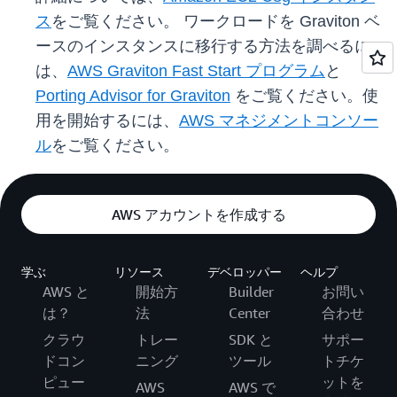
ス
をご覧ください。 ワークロードを Graviton ベ
ースのインスタンスに移行する方法を調べるに
は、
AWS Graviton Fast Start プログラム
と
Porting Advisor for Graviton
をご覧ください。使
用を開始するには、
AWS マネジメントコンソー
ル
をご覧ください。
AWS アカウントを作成する
学ぶ
リソース
デベロッパー
ヘルプ
AWS と
開始方
Builder
お問い
は？
法
Center
合わせ
クラウ
トレー
SDK と
サポー
ドコン
ニング
ツール
トチケ
ピュー
ットを
AWS
AWS で