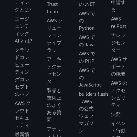
ティン
申請す
Trust
の .NET
グとは?
る
Center
AWS で
エージ
AWS
AWS ソ
の
ェンテ
re:Post
リュー
Python
ィック
ション
ナレッ
AWS で
AI とは?
ライブ
ジセン
の Java
クラウ
ラリ
ター
AWS で
ドコン
アーキ
AWS サ
の PHP
ピュー
テクチ
ポート
AWS で
ティン
ャセン
の概要
の
グコン
ター
AWS の
JavaScript
セプト
製品と
アクセ
のハブ
builders.flash
技術上
シビリ
- AWS
AWS ク
のよく
ティ
の公式
ラウド
ある質
法務
ウェブ
セキュ
問
マガジ
イベン
リティ
アナリ
ン
ト行動
最新情
ストレ