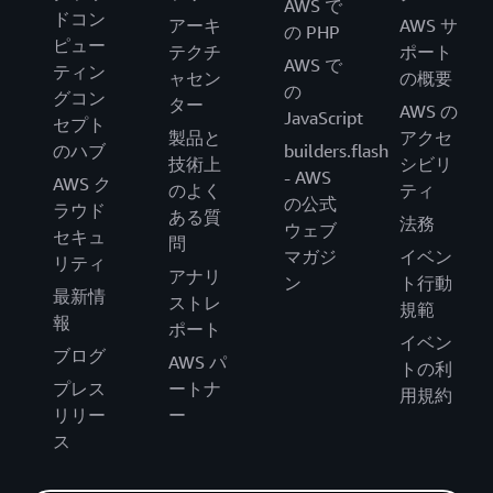
AWS で
ドコン
アーキ
AWS サ
の PHP
ピュー
テクチ
ポート
AWS で
ティン
ャセン
の概要
の
グコン
ター
AWS の
JavaScript
セプト
製品と
アクセ
のハブ
builders.flash
技術上
シビリ
- AWS
AWS ク
のよく
ティ
の公式
ラウド
ある質
法務
ウェブ
セキュ
問
マガジ
イベン
リティ
アナリ
ン
ト行動
最新情
ストレ
規範
報
ポート
イベン
ブログ
AWS パ
トの利
プレス
ートナ
用規約
リリー
ー
ス