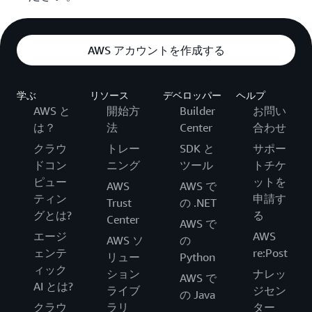
AWS アカウントを作成する
学ぶ
リソース
デベロッパー
ヘルプ
AWS と
開始方
Builder
お問い
は？
法
Center
合わせ
クラウ
トレー
SDK と
サポー
ドコン
ニング
ツール
トチケ
ピュー
ットを
AWS
AWS で
ティン
申請す
Trust
の .NET
グとは?
る
Center
AWS で
エージ
AWS
AWS ソ
の
ェンテ
re:Post
リュー
Python
ィック
ション
ナレッ
AWS で
AI とは?
ライブ
ジセン
の Java
クラウ
ラリ
ター