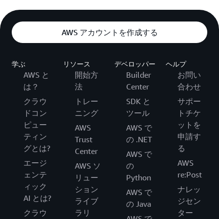
AWS アカウントを作成する
学ぶ
リソース
デベロッパー
ヘルプ
AWS と
開始方
Builder
お問い
は？
法
Center
合わせ
クラウ
トレー
SDK と
サポー
ドコン
ニング
ツール
トチケ
ピュー
ットを
AWS
AWS で
ティン
申請す
Trust
の .NET
グとは?
る
Center
AWS で
エージ
AWS
AWS ソ
の
ェンテ
re:Post
リュー
Python
ィック
ション
ナレッ
AWS で
AI とは?
ライブ
ジセン
の Java
クラウ
ラリ
ター
AWS で