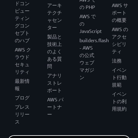
ドコン
アーキ
AWS サ
の PHP
ピュー
テクチ
ポート
AWS で
ティン
ャセン
の概要
の
グコン
ター
AWS の
JavaScript
セプト
製品と
アクセ
のハブ
builders.flash
技術上
シビリ
- AWS
AWS ク
のよく
ティ
の公式
ラウド
ある質
法務
ウェブ
セキュ
問
マガジ
イベン
リティ
アナリ
ン
ト行動
最新情
ストレ
規範
報
ポート
イベン
ブログ
AWS パ
トの利
プレス
ートナ
用規約
リリー
ー
ス