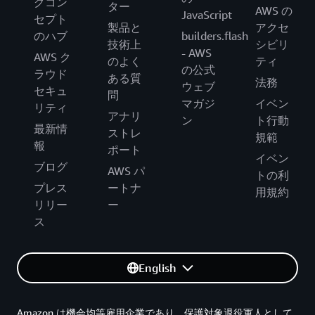
グコン
ター
AWS の
JavaScript
セプト
製品と
アクセ
のハブ
builders.flash
技術上
シビリ
- AWS
AWS ク
のよく
ティ
の公式
ラウド
ある質
法務
ウェブ
セキュ
問
マガジ
イベン
リティ
アナリ
ン
ト行動
最新情
ストレ
規範
報
ポート
イベン
ブログ
AWS パ
トの利
プレス
ートナ
用規約
リリー
ー
ス
English
Amazon は機会均等雇用企業であり、保護対象退役軍人として