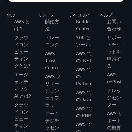
学ぶ
リソース
デベロッパー
ヘルプ
AWS と
開始方
Builder
お問い
は？
法
Center
合わせ
クラウ
トレー
SDK と
サポー
ドコン
ニング
ツール
トチケ
ピュー
ットを
AWS
AWS で
ティン
申請す
Trust
の .NET
グとは?
る
Center
AWS で
エージ
AWS
AWS ソ
の
ェンテ
re:Post
リュー
Python
ィック
ション
ナレッ
AWS で
AI とは?
ライブ
ジセン
の Java
クラウ
ラリ
ター
AWS で
ドコン
アーキ
AWS サ
の PHP
ピュー
テクチ
ポート
AWS で
ティン
ャセン
の概要
の